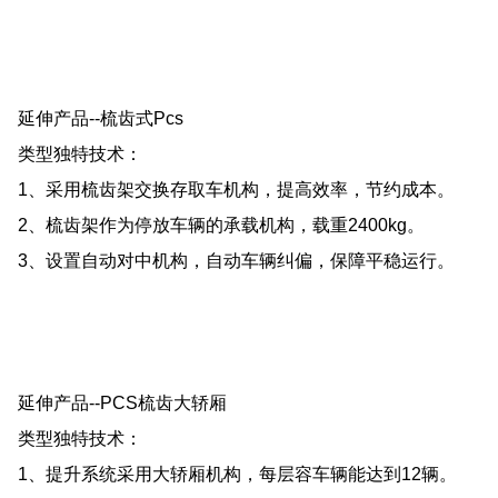
1、pcs圆形塔库没有长条形水平方向的巷道，而是多层圆
柱形结构，每层在圆周方向辐射形布置存车位，每层8个车
位。
2、主机作三维方向的动作，即升降、旋转、存取。
3、无载车板，采用机械手，存取车速度快，容车辆大。
4、可扩展出入口数量，提高运行效率。
延伸产品--梳齿式Pcs
类型独特技术：
1、采用梳齿架交换存取车机构，提高效率，节约成本。
2、梳齿架作为停放车辆的承载机构，载重2400kg。
3、设置自动对中机构，自动车辆纠偏，保障平稳运行。